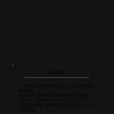
03 課題抽出
・業務量/工数が過大となっている非効率業
務を特定
・多角的な視点から非効率を生む原因仮説
を導出して業務プロセス図にプロット
(非効率業務・原因仮説を一覧表として出
力も可能)