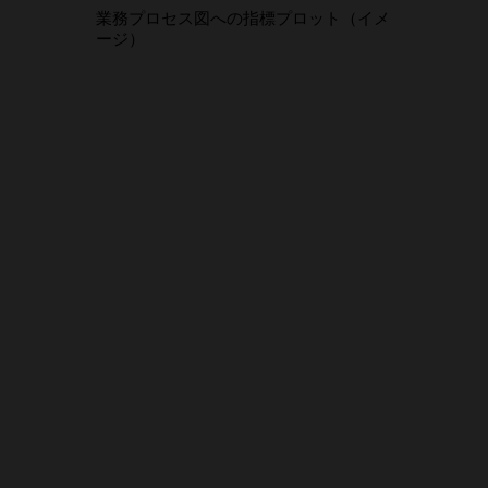
業務プロセス図への指標プロット（イメ
ージ）