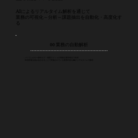
AIによるリアルタイム解析を通じて
業務の可視化～分析～課題抽出を自動化・高度化す
る
00 業務の自動解析
・パソコンのキー操作ログ・画面スクショの情報を数秒単位で取得
・取得情報を組み合わせることで実施されている業務内容をAIがリアルタイムで解析